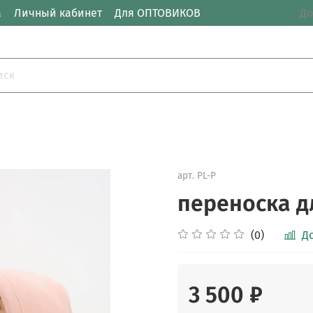
а
Личный кабинет
Для ОПТОВИКОВ
До
арт.
PL-P
переноска 
(0)
Д
3 500 ₽