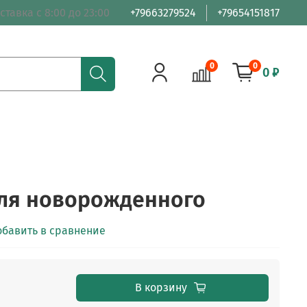
ставка с 8:00 до 23:00
+79663279524
+79654151817
0
0
0 ₽
для новорожденного
обавить в сравнение
В корзину