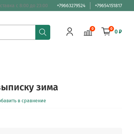
ставка с 8:00 до 23:00
+79663279524
+79654151817
0
0
0 ₽
выписку зима
обавить в сравнение