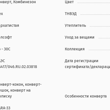
онверт, Комбинезон
Цвет
ех
ТНВЭД
архатистая
Утеплитель
елсофт
Уход за вещами
 - 30С
Коллекция
АЭС
Дата регистрации
417/046.RU.02.03818
сертификата/декларац
онверт-кокон, конверт-
ешок, конверт на
ыписку
Особенности конверта
ARA-33