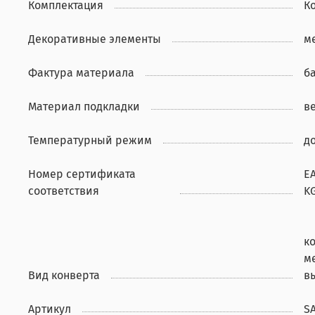
Комплектация
К
Декоративные элементы
м
Фактура материала
б
Материал подкладки
в
Температурный режим
до
Номер сертификата
Е
соответствия
KG
к
м
Вид конверта
в
Артикул
S