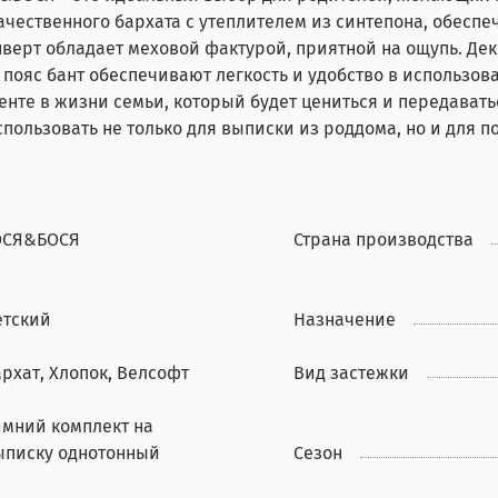
качественного бархата с утеплителем из синтепона, обес
нверт обладает меховой фактурой, приятной на ощупь. Де
пояс бант обеспечивают легкость и удобство в использова
енте в жизни семьи, который будет цениться и передавать
пользовать не только для выписки из роддома, но и для п
ОСЯ&БОСЯ
Страна производства
етский
Назначение
архат, Хлопок, Велсофт
Вид застежки
имний комплект на
ыписку однотонный
Сезон