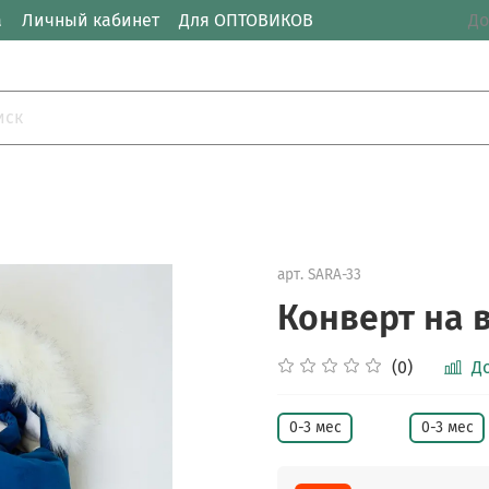
а
Личный кабинет
Для ОПТОВИКОВ
До
арт.
SARA-33
Конверт на 
(0)
Д
0-3 мес
0-3 мес