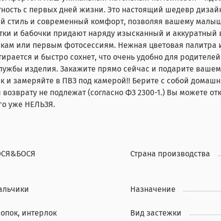
антность с первых дней жизни. Это настоящий шедевр диз
кий стиль и современный комфорт, позволяя вашему малыш
ки и бабочки придают наряду изысканный и аккуратный в
ам или первым фотосессиям. Нежная цветовая палитра и 
тирается и быстро сохнет, что очень удобно для родителей
 службы изделия. Закажите прямо сейчас и подарите ваше
к и замеряйте в ПВЗ под камерой!! Берите с собой домаш
 возврату не подлежат (согласно ФЗ 2300-1.) Вы можете отк
го уже НЕЛЬЗЯ.
ОСЯ&БОСЯ
Страна производства
альчики
Назначение
лопок, интерлок
Вид застежки