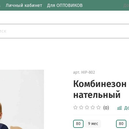
а
Личный кабинет
Для ОПТОВИКОВ
До
арт.
HIP-802
Комбинезон
нательный
(0)
Д
80
9 мес
80