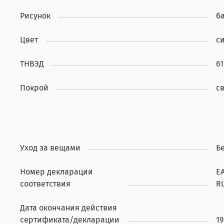
Рисунок
б
Цвет
с
ТНВЭД
6
Покрой
с
Уход за вещами
Б
Номер декларации
ЕА
соответствия
RU
Дата окончания действия
сертификата/декларации
19