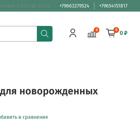
ставка с 8:00 до 23:00
+79663279524
+79654151817
0
0
0 ₽
 для новорожденных
обавить в сравнение